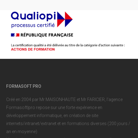
FORMASOFT PRO
Créé en 2004 par Mr MAISONHAUTE et Mr FARICIER, l'agence
Formasoft|pro repose sur une forte expérience en
développement informatique, en création de site
internets/intranet/extranet et en formations diverses (200 jours /
an en moyenne)