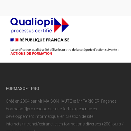
FORMASOFT PRO
Créé en 2004 par Mr MAISONHAUTE et Mr FARICIER, l'agence
Formasoft|pro repose sur une forte expérience en
développement informatique, en création de site
internets/intranet/extranet et en formations diverses (200 jours /