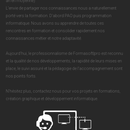
an en moyenne)
L'envie de partager nos connaissances nous a naturellement
porté vers la formation. D'abord PAO puis programmation
informatique. Nous avons su apprendre de toutes ces
rencontres en formation et consolider rapidement nos
connaissances métier et notre adaptavité.
Aujourd'hui, le professionnalisme de Formasoft|pro est reconnu
et la qualité de nos développements, la rapidité de leurs mises en
place, le suivi assuré et la pédagogie de l'accompagnement sont
nos points forts.
N'hésitez plus, contactez nous pour vos projets en formations,
création graphique et développement informatique.