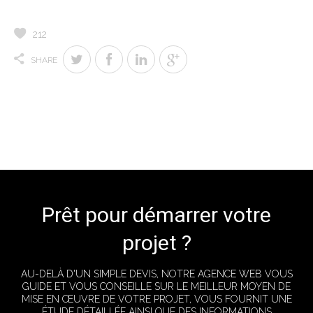
212
SHARE
Prêt pour démarrer votre
projet ?
AU-DELÀ D'UN SIMPLE DEVIS, NOTRE AGENCE WEB VOUS
GUIDE ET VOUS CONSEILLE SUR LE MEILLEUR MOYEN DE
MISE EN ŒUVRE DE VOTRE PROJET, VOUS FOURNIT UNE
ÉTUDE DÉTAILLÉE AINSI QUE DES INFORMATIONS