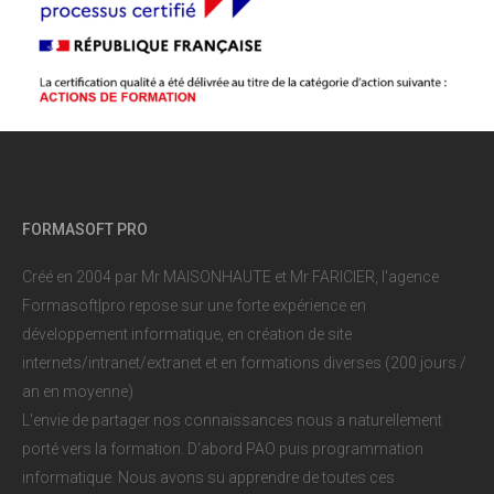
FORMASOFT PRO
Créé en 2004 par Mr MAISONHAUTE et Mr FARICIER, l'agence
Formasoft|pro repose sur une forte expérience en
développement informatique, en création de site
internets/intranet/extranet et en formations diverses (200 jours /
an en moyenne)
L'envie de partager nos connaissances nous a naturellement
porté vers la formation. D'abord PAO puis programmation
informatique. Nous avons su apprendre de toutes ces