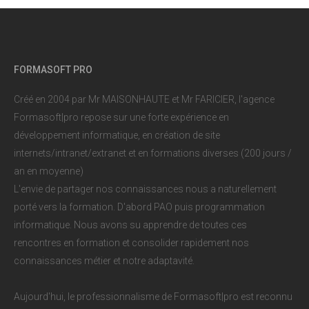
FORMASOFT PRO
Créé en 2004 par Mr MAISONHAUTE et Mr FARICIER, l'agence
Formasoft|pro repose sur une forte expérience en
développement informatique, en création de site
internets/intranet/extranet et en formations diverses (200 jours /
an en moyenne)
L'envie de partager nos connaissances nous a naturellement
porté vers la formation. D'abord PAO puis programmation
informatique. Nous avons su apprendre de toutes ces
rencontres en formation et consolider rapidement nos
connaissances métier et notre adaptavité.
Aujourd'hui, le professionnalisme de Formasoft|pro est reconnu