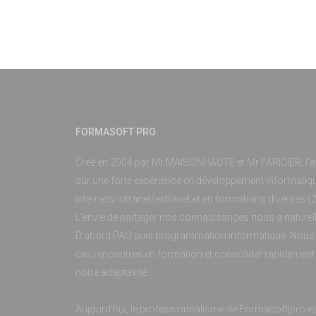
FORMASOFT PRO
Créé en 2004 par Mr MAISONHAUTE et Mr FARICIER, l'
sur une forte expérience en développement informatique
internets/intranet/extranet et en formations diverses 
L'envie de partager nos connaissances nous a naturell
D'abord PAO puis programmation informatique. Nous 
ces rencontres en formation et consolider rapidemen
notre adaptavité.
Aujourd'hui, le professionnalisme de Formasoft|pro est