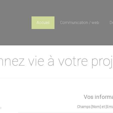
Accueil
Communication / web
D
nez vie à votre proje
Vos inform
Champs [Nom] et [Emai
e