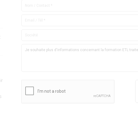
t
ir
s