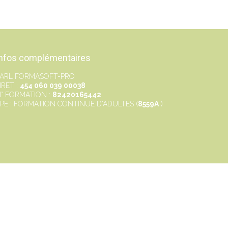
nfos complémentaires
ARL FORMASOFT-PRO
IRET :
454 060 039 00038
° FORMATION :
82420165442
PE : FORMATION CONTINUE D'ADULTES (
8559A
)