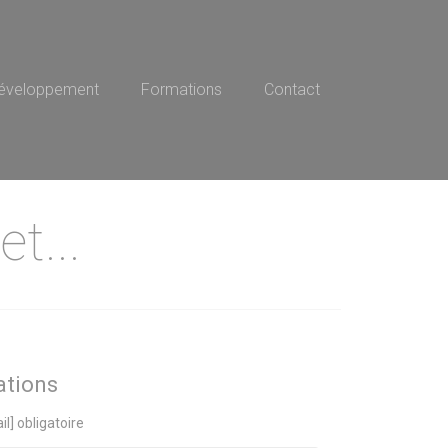
éveloppement
Formations
Contact
t...
ations
l] obligatoire