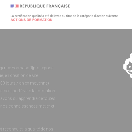
agence Formasoft|pro repose
, en création de site
(200 jours / an en moyenne)
ement porté vers la formation.
avons su apprendre de toutes
t nos connaissances métier et
 reconnu et la qualité de nos