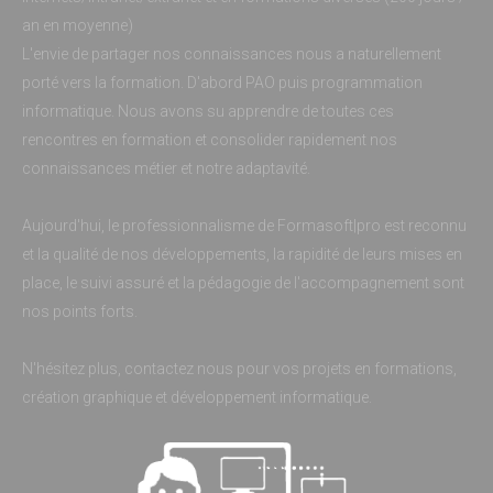
an en moyenne)
L'envie de partager nos connaissances nous a naturellement
porté vers la formation. D'abord PAO puis programmation
informatique. Nous avons su apprendre de toutes ces
rencontres en formation et consolider rapidement nos
connaissances métier et notre adaptavité.
Aujourd'hui, le professionnalisme de Formasoft|pro est reconnu
et la qualité de nos développements, la rapidité de leurs mises en
place, le suivi assuré et la pédagogie de l'accompagnement sont
nos points forts.
N'hésitez plus, contactez nous pour vos projets en formations,
création graphique et développement informatique.