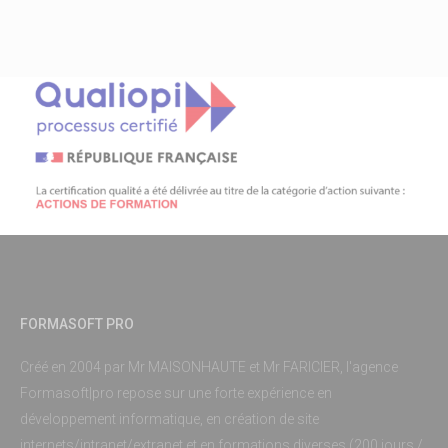
FORMASOFT PRO
Créé en 2004 par Mr MAISONHAUTE et Mr FARICIER, l'agence
Formasoft|pro repose sur une forte expérience en
développement informatique, en création de site
internets/intranet/extranet et en formations diverses (200 jours /