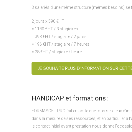
3 salariés d'une même structure (mêmes besoins) se fo
2 jours x 590 €HT
= 1180 €HT / 3 stagiaires
= 393 €HT / stagiaire / 2 jours
= 196 €HT / stagiaire / 7 heures
= 28 €HT / stagiaire / heure
JE SOUHAITE PLUS D'INFORMATION SUR CETT
HANDICAP et formations :
FORMASOFT PRO fait en sorte que tous ses lieux d'inte
dans la mesure de ses ressources, et en particulier à 
le contact initial avant prestation nous donne l'occasio