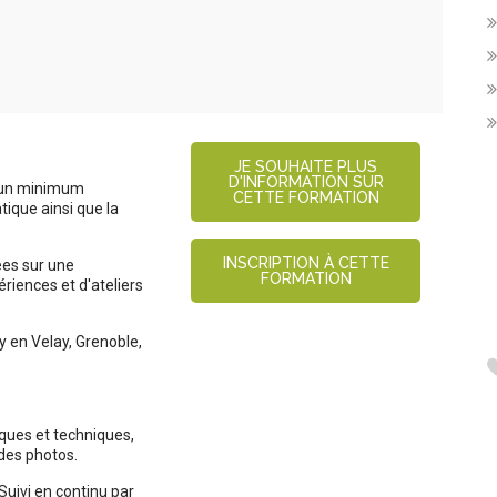
JE SOUHAITE PLUS
D'INFORMATION SUR
e un minimum
CETTE FORMATION
tique ainsi que la
INSCRIPTION À CETTE
ées sur une
FORMATION
riences et d'ateliers
y en Velay, Grenoble,
tiques et techniques,
des photos.
 Suivi en continu par