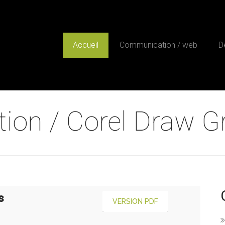
Accueil
Communication / web
D
ion / Corel Draw G
s
VERSION PDF