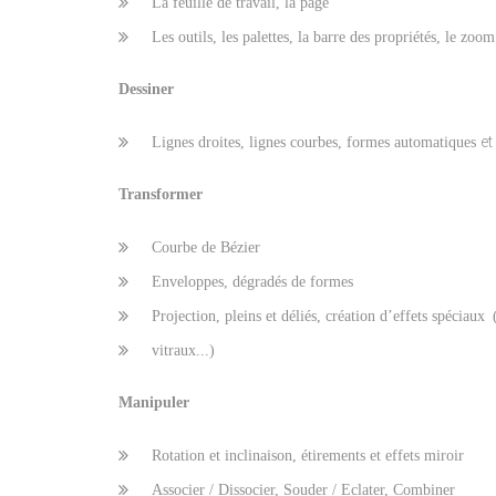
La feuille de travail, la page
Les outils, les palettes, la barre des propriétés, le zoom
Dessiner
et
Lignes droites, lignes courbes, formes automatiques
Transformer
Courbe de Bézier
Enveloppes, dégradés de formes
Projection, pleins et déliés, création d’effets spéciaux
vitraux...)
Manipuler
Rotation et inclinaison, étirements et effets miroir
Associer / Dissocier, Souder / Eclater, Combiner