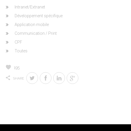
Intranet/Extranet
Développement spécifique
Application mobile
Communication / Print
CPF
Toutes
195
SHARE