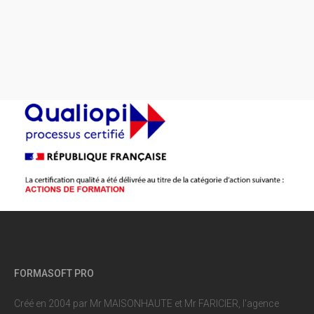
FORMASOFT PRO
Créé en 2004 par Mr MAISONHAUTE et Mr FARICIER, l'agence