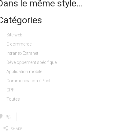
Dans le même style...
Catégories
Site web
E-commerce
Intranet/Extranet
Développement spécifique
Application mobile
Communication / Print
CPF
Toutes
65
SHARE