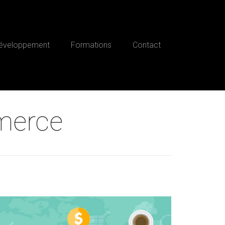
éveloppement
Formations
Contact
mmerce