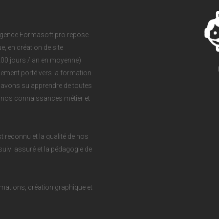
agence Formasoft|pro repose
, en création de site
(200 jours / an en moyenne)
ement porté vers la formation.
avons su apprendre de toutes
t nos connaissances métier et
 reconnu et la qualité de nos
suivi assuré et la pédagogie de
mations, création graphique et