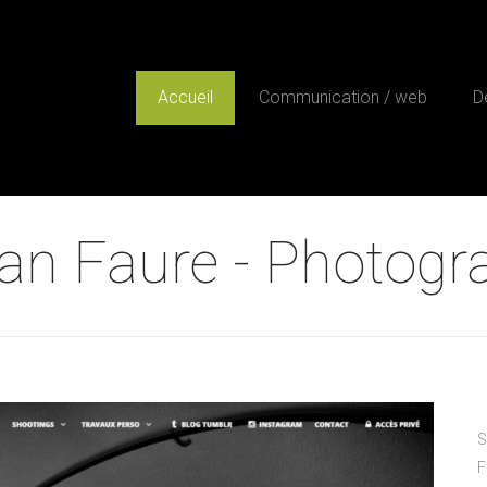
Accueil
Communication / web
D
an Faure - Photogr
S
F