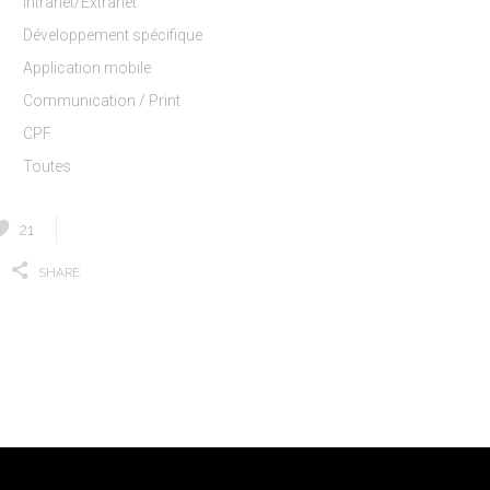
Intranet/Extranet
Développement spécifique
Application mobile
Communication / Print
CPF
Toutes
21
SHARE