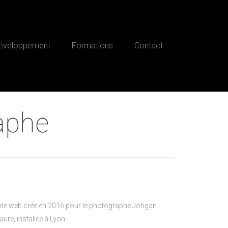
éveloppement
Formations
Contact
aphe
ite web créé en 2016 pour le photographe Johgan
aure, installée à Lyon.