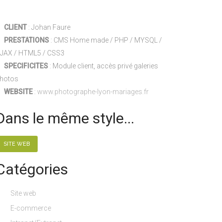
•
CLIENT
: Johan Faure
•
PRESTATIONS
: CMS Home made / PHP / MYSQL /
JAX / HTML5 / CSS3
•
SPECIFICITES
: Module client, accès privé galeries
hotos
•
WEBSITE
:
www.photographe-lyon-mariages.fr
Dans le même style...
SITE WEB
Catégories
Site web
E-commerce