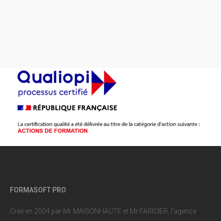
FORMASOFT PRO
Créé en 2004 par Mr MAISONHAUTE et Mr FARICIER, l'agence