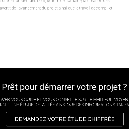
 tel que le transfert des DNS, le nom de domaine, la création des
vertit de l’avancement du projet ainsi que le travail accompli et
Prêt pour démarrer votre projet ?
E WEB VOUS GUIDE ET VOUS CONSEILLE SUR LE MEILLEUR MOYEN
RNIT UNE ÉTUDE DÉTAILLÉE AINSI QUE DES INFORMATIONS TARIFAI
DEMANDEZ VOTRE ÉTUDE CHIFFRÉE