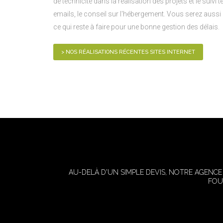
de technicité dans la réalisation des projets et le suivi
emails, le conseil sur l'hébergement. Vous serez aussi a
ce qui reste à faire pour une bonne gestion des délais.
> NOS RÉALISATIONS RÉCENTES SITES INTERNET
AU-DELÀ D'UN SIMPLE DEVIS, NOTRE AGENC
FOU