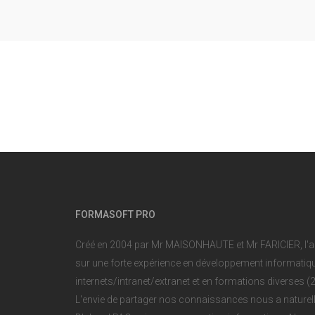
FORMASOFT PRO
Créé en 2004 par Mr MAISONHAUTE et Mr FARICIER, l'
sur une forte expérience en développement informatique
internets/intranet/extranet et en formations diverses 
L'envie de partager nos connaissances nous a naturell