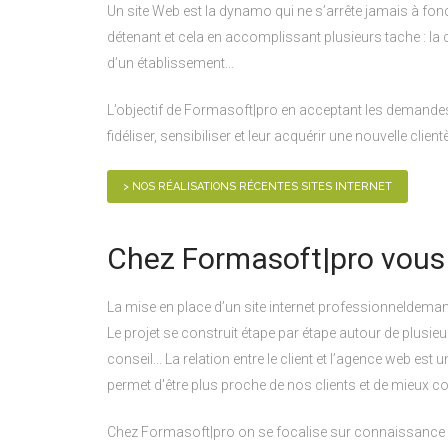
Un site Web est la dynamo qui ne s’arrête jamais à fon
détenant et cela en accomplissant plusieurs tache : la
d’un établissement...
L’objectif de Formasoft|pro en acceptant les demandes c
fidéliser, sensibiliser et leur acquérir une nouvelle clientè
> NOS RÉALISATIONS RÉCENTES SITES INTERNET
Chez Formasoft|pro vous ê
La mise en place d’un site internet professionneldemand
Le projet se construit étape par étape autour de plusie
conseil... La relation entre le client et l’agence web es
permet d'être plus proche de nos clients et de mieux 
Chez Formasoft|pro on se focalise sur connaissance du