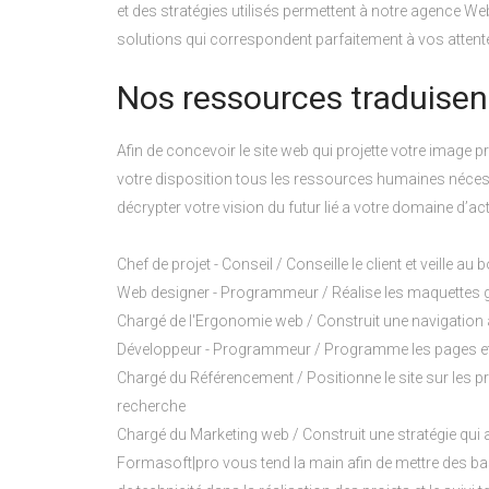
et des stratégies utilisés permettent à notre agence
solutions qui correspondent parfaitement à vos attent
Nos ressources traduisent
Afin de concevoir le site web qui projette votre image 
votre disposition tous les ressources humaines néces
décrypter votre vision du futur lié a votre domaine d’act
Chef de projet - Conseil / Conseille le client et veille 
Web designer - Programmeur / Réalise les maquettes gr
Chargé de l'Ergonomie web / Construit une navigation ai
Développeur - Programmeur / Programme les pages et 
Chargé du Référencement / Positionne le site sur les 
recherche
Chargé du Marketing web / Construit une stratégie qui aide
Formasoft|pro vous tend la main afin de mettre des bas