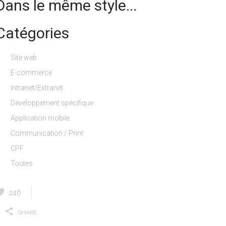
Dans le même style...
Catégories
Site web
E-commerce
Intranet/Extranet
Développement spécifique
Application mobile
Communication / Print
CPF
Toutes
246
SHARE