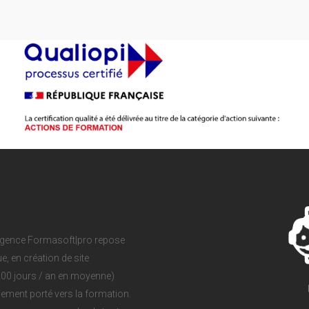
agence Formasoft|pro repose
, en création de site
(200 jours / an en moyenne)
ement porté vers la formation.