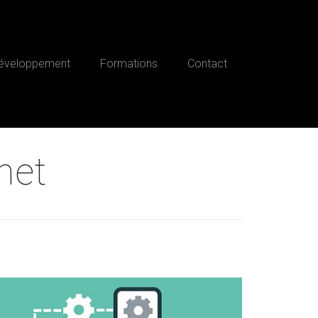
éveloppement
Formations
Contact
net