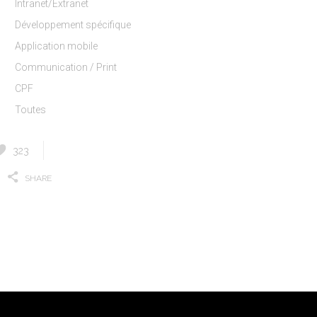
Intranet/Extranet
Développement spécifique
Application mobile
Communication / Print
CPF
Toutes
323
SHARE