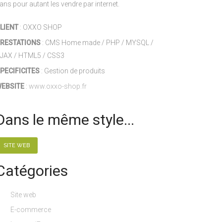
ans pour autant les vendre par internet.
LIENT
: OXXO SHOP
RESTATIONS
: CMS Home made / PHP / MYSQL /
JAX / HTML5 / CSS3
PECIFICITES
: Gestion de produits
EBSITE
:
www.oxxo-shop.fr
Dans le même style...
SITE WEB
Catégories
Site web
E-commerce