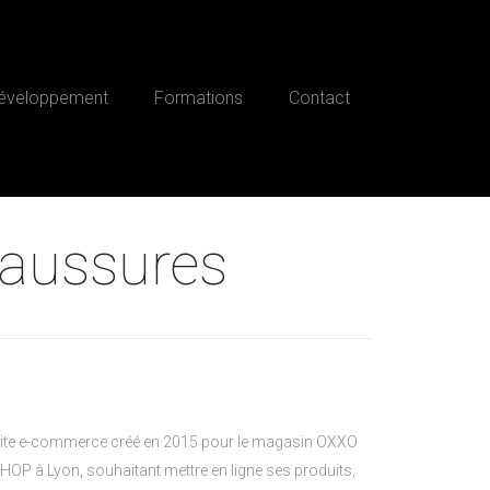
éveloppement
Formations
Contact
aussures
ite e-commerce créé en 2015 pour le magasin OXXO
HOP à Lyon, souhaitant mettre en ligne ses produits,