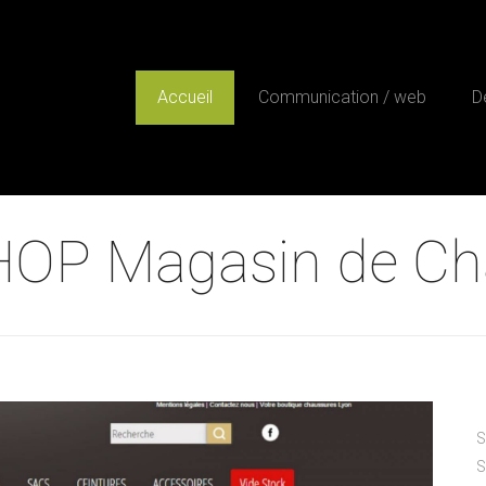
Accueil
Communication / web
D
OP Magasin de Ch
S
S