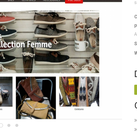
s
C
P
A
S
W