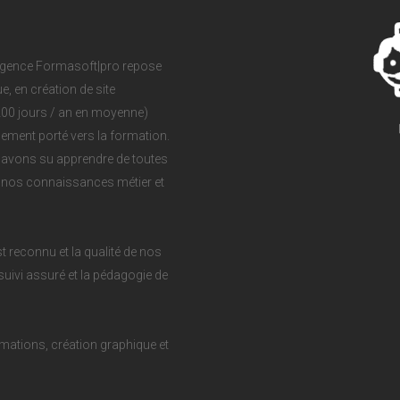
agence Formasoft|pro repose
, en création de site
(200 jours / an en moyenne)
ement porté vers la formation.
avons su apprendre de toutes
t nos connaissances métier et
 reconnu et la qualité de nos
suivi assuré et la pédagogie de
mations, création graphique et