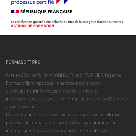
FORMASOFT PRO
Créé en 2004 par Mr MAISONHAUTE et Mr FARICIER, l'agence
Formasoft|pro repose sur une forte expérience en
développement informatique, en création de site
internets/intranet/extranet et en formations diverses (200 jours /
an en moyenne)
L'envie de partager nos connaissances nous a naturellement
porté vers la formation. D'abord PAO puis programmation
informatique. Nous avons su apprendre de toutes ces