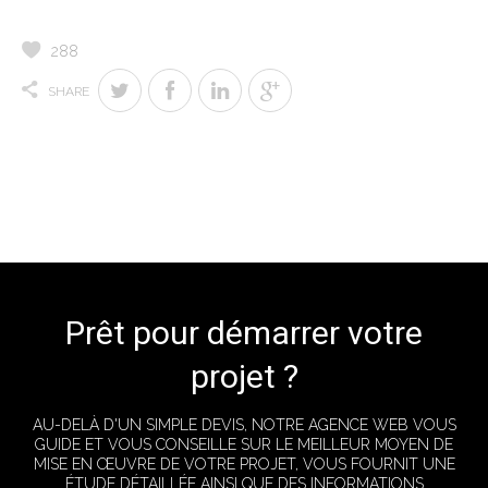
288
SHARE
Prêt pour démarrer votre
projet ?
AU-DELÀ D'UN SIMPLE DEVIS, NOTRE AGENCE WEB VOUS
GUIDE ET VOUS CONSEILLE SUR LE MEILLEUR MOYEN DE
MISE EN ŒUVRE DE VOTRE PROJET, VOUS FOURNIT UNE
ÉTUDE DÉTAILLÉE AINSI QUE DES INFORMATIONS