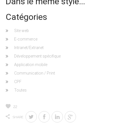
Dans le même style...
Catégories
Site web
E-commerce
Intranet/Extranet
Développement spécifique
Application mobile
Communication / Print
CPF
Toutes
22
SHARE