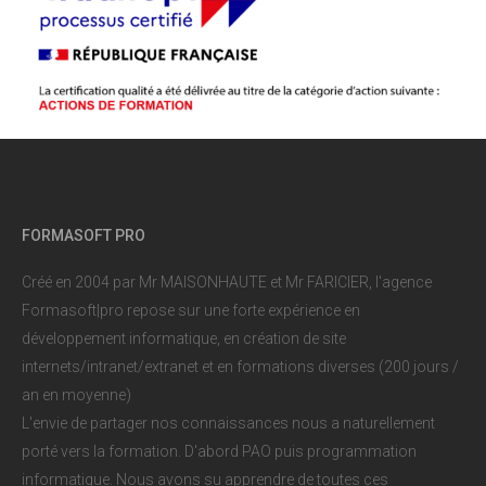
FORMASOFT PRO
Créé en 2004 par Mr MAISONHAUTE et Mr FARICIER, l'agence
Formasoft|pro repose sur une forte expérience en
développement informatique, en création de site
internets/intranet/extranet et en formations diverses (200 jours /
an en moyenne)
L'envie de partager nos connaissances nous a naturellement
porté vers la formation. D'abord PAO puis programmation
informatique. Nous avons su apprendre de toutes ces