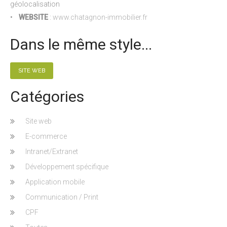
géolocalisation
•
WEBSITE
:
www.chatagnon-immobilier.fr
Dans le même style...
SITE WEB
Catégories
Site web
E-commerce
Intranet/Extranet
Développement spécifique
Application mobile
Communication / Print
CPF