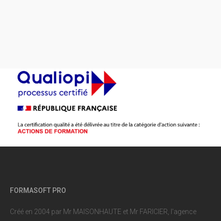
FORMASOFT PRO
Créé en 2004 par Mr MAISONHAUTE et Mr FARICIER, l'agence