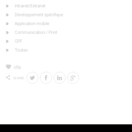
Intranet/Extranet
Développement spécifique
Application mobile
Communication / Print
CPF
Toutes
269
SHARE