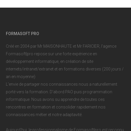
FORMASOFT PRO
Créé en 2004 par Mr MAISONHAUTE et Mr FARICIER, l'agence
Formasoft|pro repose sur une forte expérience en
développement informatique, en création de site
internets/intranet/extranet et en formations diverses (200 jours /
an en moyenne)
L'envie de partager nos connaissances nous a naturellement
porté vers la formation. D'abord PAO puis programmation
informatique. Nous avons su apprendre de toutes ces
rencontres en formation et consolider rapidement nos
connaissances métier et notre adaptavité.
Aujourd'hui, le professionnalisme de Formasoft|pro est reconnu